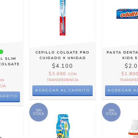
CEPILLO COLGATE PRO
PASTA DENT
CUIDADO X UNIDAD
KIDS 5
L SLIM
COLGATE
$4.100
$2.
0
$3.690
$1.80
CON
TRANSFERENCIA
TRANSFE
ON
CIA
ARRITO
SIN
SIN
STOCK
STOCK