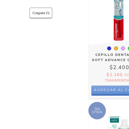
Colgate (1)
CEPILLO DENTA
SOFT ADVANCE 
$2.40
$2.160
C
TRANSFEREN
AGREGAR AL C
SIN
STOCK