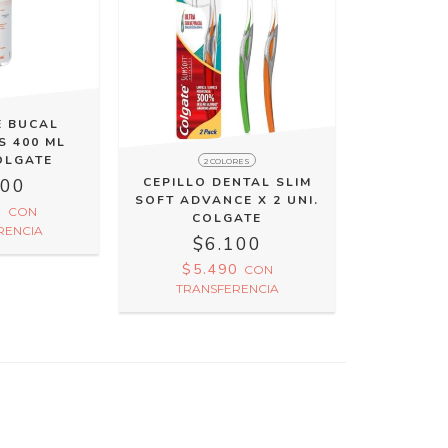
E BUCAL
S 400 ML
OLGATE
2 COLORES
800
CEPILLO DENTAL SLIM
SOFT ADVANCE X 2 UNI.
0
CON
COLGATE
RENCIA
$6.100
$5.490
CON
TRANSFERENCIA