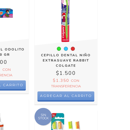
AL ODOLITO
0 GR
CEPILLO DENTAL NIÑO
EXTRASUAVE RABBIT
000
COLGATE
0
CON
$1.500
RENCIA
$1.350
CON
TRANSFERENCIA
AGREGAR AL CARRITO
SIN
STOCK