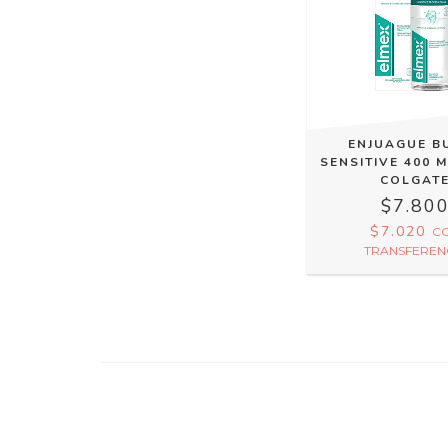
ENJUAGUE B
SENSITIVE 400 
COLGAT
$7.80
$7.020
C
TRANSFEREN