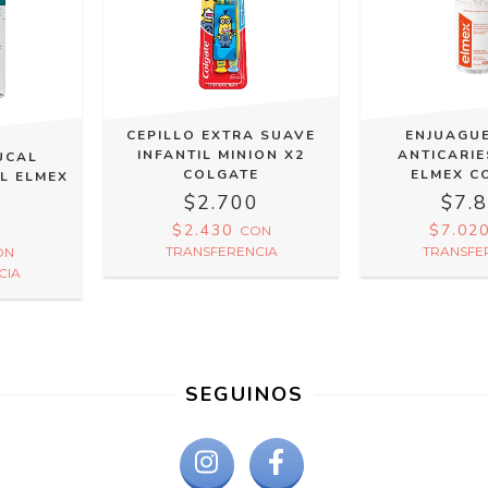
CEPILLO EXTRA SUAVE
ENJUAGU
INFANTIL MINION X2
ANTICARIE
UCAL
COLGATE
ELMEX C
ML ELMEX
E
$2.700
$7.
0
$2.430
$7.02
CON
TRANSFERENCIA
TRANSFE
ON
CIA
SEGUINOS