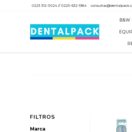
0223 312-3024 // 0223-632-5184
consultas@dentalpack.
B&W 
EQUI
R
FILTROS
Marca