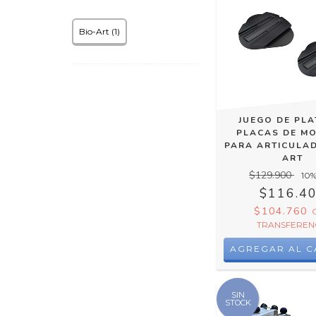
Bio-Art (1)
JUEGO DE PLA
PLACAS DE M
PARA ARTICULAD
ART
$129.900
10
%
$116.4
$104.760
TRANSFEREN
SIN
STOCK