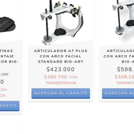
TINAS
ARTICULADOR A7 PLUS
ARTICULAD
ONTAJE
CON ARCO FACIAL
CON ARCO FA
OR BIO-
STANDARD BIO-ART
BIO-
$423.000
$598
 OFF
$380.700
$538.2
CON
00
TRANSFERENCIA
TRANSFE
CON
CIA