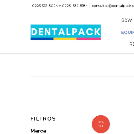
0223 312-3024 // 0223-632-5184
consultas@dentalpack.
B&W 
EQUI
R
FILTROS
10
%
OFF
Marca