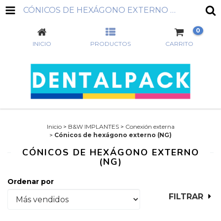
CÓNICOS DE HEXÁGONO EXTERNO (NG)
0
INICIO
PRODUCTOS
CARRITO
Inicio
>
B&W IMPLANTES
>
Conexión externa
>
Cónicos de hexágono externo (NG)
CÓNICOS DE HEXÁGONO EXTERNO
(NG)
Ordenar por
FILTRAR