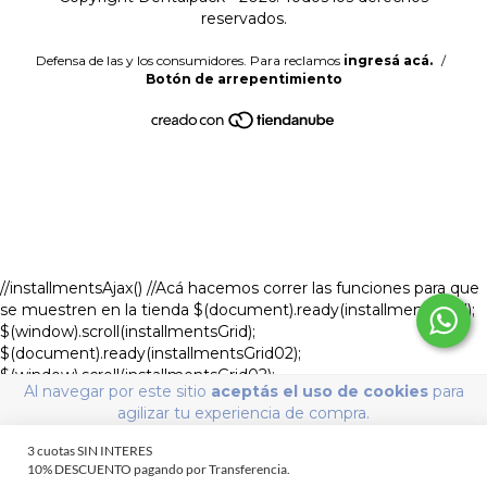
reservados.
Defensa de las y los consumidores. Para reclamos
ingresá acá.
/
Botón de arrepentimiento
//installmentsAjax() //Acá hacemos correr las funciones para que
se muestren en la tienda $(document).ready(installmentsGrid);
$(window).scroll(installmentsGrid);
$(document).ready(installmentsGrid02);
$(window).scroll(installmentsGrid02);
Al navegar por este sitio
aceptás el uso de cookies
para
setInterval(installmentsAjax,500); if (LS.product) {
agilizar tu experiencia de compra.
installmentsDet();
LS.registerOnChangeVariant(installmentsDet);
ENTENDIDO
$(document).ready(detalleDeProductoModal);
LS.registerOnChangeVariant(detalleDeProductoModal); }