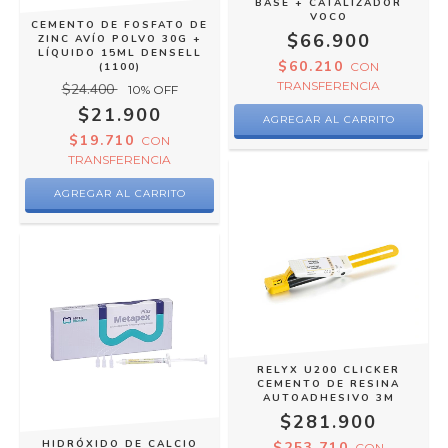
BASE + CATALIZADOR
VOCO
CEMENTO DE FOSFATO DE
$66.900
ZINC AVÍO POLVO 30G +
LÍQUIDO 15ML DENSELL
$60.210
CON
(1100)
TRANSFERENCIA
$24.400
10
% OFF
$21.900
$19.710
CON
TRANSFERENCIA
RELYX U200 CLICKER
CEMENTO DE RESINA
AUTOADHESIVO 3M
$281.900
HIDRÓXIDO DE CALCIO
$253.710
CON