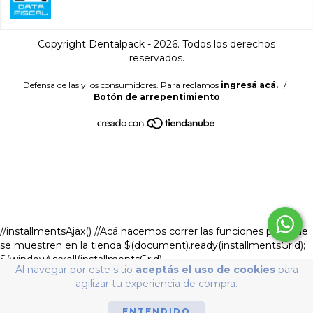
Copyright Dentalpack - 2026. Todos los derechos
reservados.
Defensa de las y los consumidores. Para reclamos
ingresá acá.
/
Botón de arrepentimiento
//installmentsAjax() //Acá hacemos correr las funciones para que
se muestren en la tienda $(document).ready(installmentsGrid);
$(window).scroll(installmentsGrid);
Al navegar por este sitio
aceptás el uso de cookies
para
$(document).ready(installmentsGrid02);
agilizar tu experiencia de compra.
$(window).scroll(installmentsGrid02);
setInterval(installmentsAjax,500); if (LS.product) {
ENTENDIDO